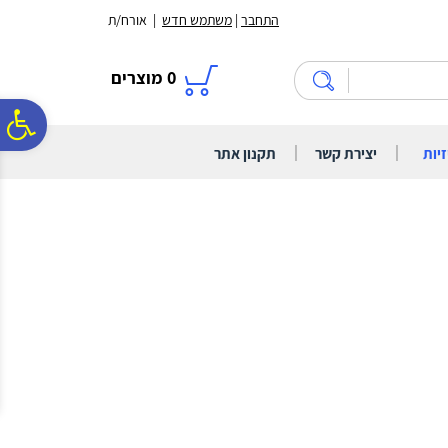
לתפריט
לתוכן
לתפריט
התחבר
|
משתמש חדש
| אורח/ת
אתר
המרכזי
נגישות
0
מוצרים
פ
|
|
זיות
יצירת קשר
תקנון אתר
סר
נג