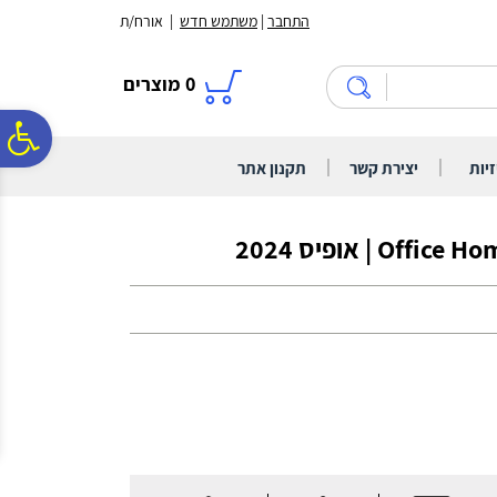
לתפריט
לתוכן
לתפריט
התחבר
|
משתמש חדש
| אורח/ת
אתר
המרכזי
נגישות
0
מוצרים
פ
|
|
זיות
יצירת קשר
תקנון אתר
סר
 | אופיס 2024
נג