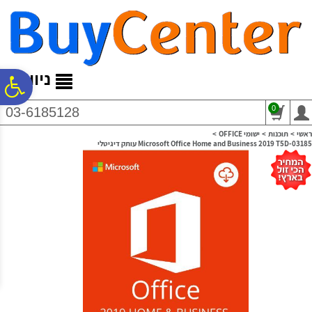
לתפריט
לתוכן
לתפריט
אתר
המרכזי
נגישות
ניווט
פ
0
03-6185128
סר
ראשי
>
תוכנות
>
ישומי OFFICE
>
Microsoft Office Home and Business 2019 T5D-03185 עותק דיגיטלי
נג