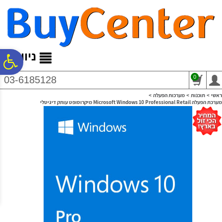
לתפריט
לתוכן
לתפריט
אתר
המרכזי
נגישות
ניווט
פ
0
03-6185128
סר
ראשי
>
תוכנות
>
מערכות הפעלה
>
מערכת הפעלה Microsoft Windows 10 Professional Retail מיקרוסופט עותק דיגיטלי
נג