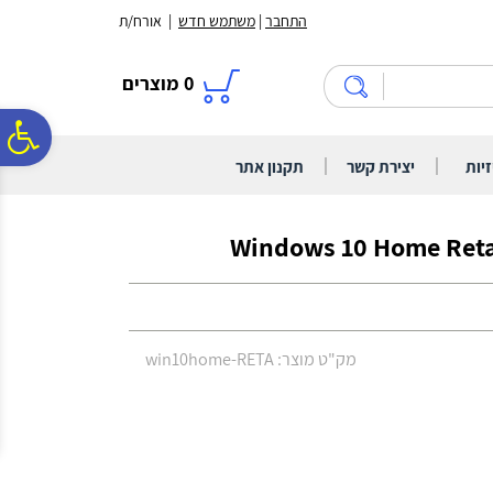
לתפריט
לתוכן
לתפריט
התחבר
|
משתמש חדש
| אורח/ת
אתר
המרכזי
נגישות
0
מוצרים
פ
|
|
זיות
יצירת קשר
תקנון אתר
סר
Windows 10 Home Reta
נג
מק"ט מוצר: win10home-RETA