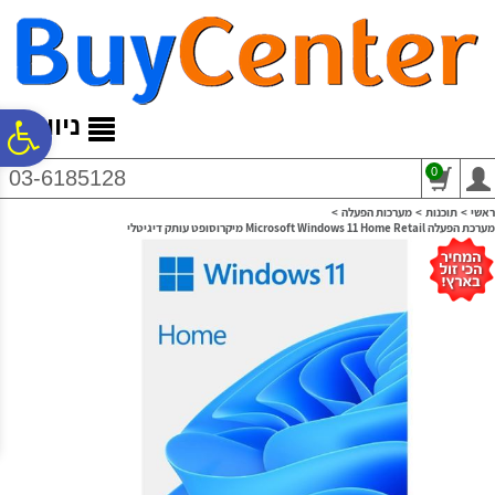
לתפריט
לתוכן
לתפריט
אתר
המרכזי
נגישות
ניווט
פ
0
03-6185128
סר
ראשי
>
תוכנות
>
מערכות הפעלה
>
מערכת הפעלה Microsoft Windows 11 Home Retail מיקרוסופט עותק דיגיטלי
נג